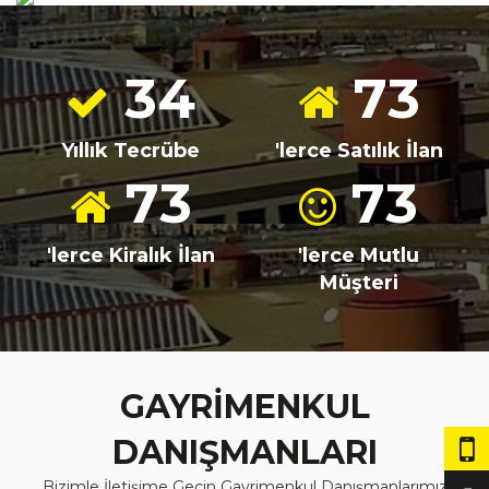
34
82
Yıllık Tecrübe
'lerce Satılık İlan
82
82
'lerce Kiralık İlan
'lerce Mutlu
Müşteri
GAYRİMENKUL
DANIŞMANLARI
Bizimle İletişime Geçin Gayrimenkul Danışmanlarımız