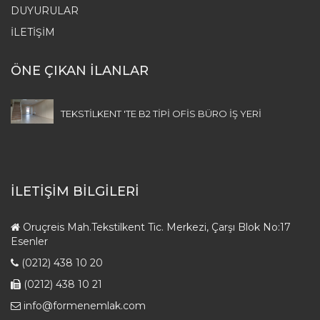
DUYURULAR
İLETIŞIM
ÖNE ÇIKAN İLANLAR
TEKSTİLKENT 'TE B2 TİPİ OFİS BÜRO İŞ YERİ
İLETİŞİM BİLGİLERİ
Oruçreis Mah.Tekstilkent Tic. Merkezi, Çarşı Blok No:17
Esenler
(0212) 438 10 20
(0212) 438 10 21
info@formenemlak.com