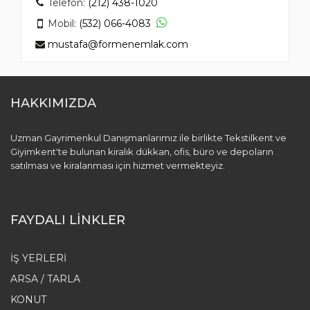
Telefon:
(212) 438-1020
Mobil:
(532) 066-4083
mustafa@formenemlak.com
HAKKIMIZDA
Uzman Gayrimenkul Danışmanlarımız ile birlikte Tekstilkent ve
Giyimkent'te bulunan kiralık dükkan, ofis, büro ve depoların
satılması ve kiralanması için hizmet vermekteyiz.
FAYDALI LİNKLER
İŞ YERLERI
ARSA / TARLA
KONUT