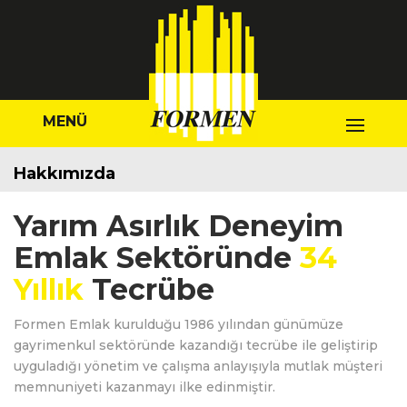
MENÜ
Hakkımızda
Yarım Asırlık Deneyim
Emlak Sektöründe
34
Yıllık
Tecrübe
Formen Emlak kurulduğu 1986 yılından günümüze
gayrimenkul sektöründe kazandığı tecrübe ile geliştirip
uyguladığı yönetim ve çalışma anlayışıyla mutlak müşteri
memnuniyeti kazanmayı ilke edinmiştir.