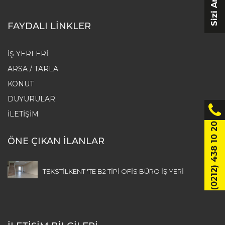
FAYDALI LİNKLER
İŞ YERLERI
ARSA / TARLA
KONUT
DUYURULAR
İLETIŞIM
(0212) 438 10 20
ÖNE ÇIKAN İLANLAR
TEKSTİLKENT 'TE B2 TİPİ OFİS BÜRO İŞ YERİ