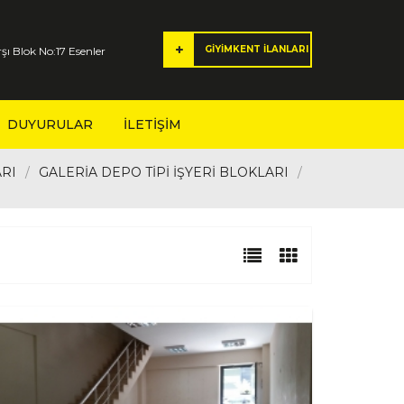
GİYİMKENT İLANLARI
şı Blok No:17 Esenler
DUYURULAR
İLETIŞIM
ARI
GALERİA DEPO TİPİ İŞYERİ BLOKLARI