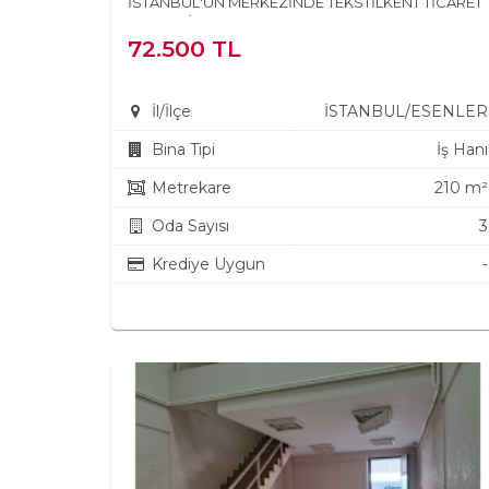
İSTANBUL'UN MERKEZİNDE TEKSTİLKENT TİCARET
MERKEZİNDE KULLANIMA H...
72.500 TL
İl/İlçe
İSTANBUL/ESENLER
Bina Tipi
İş Hanı
Metrekare
210 m²
Oda Sayısı
3
Krediye Uygun
-