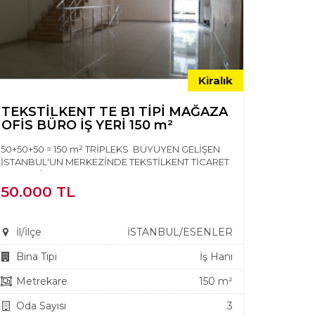
Kiralık
TEKSTİLKENT TE B1 TİPİ MAĞAZA
OFİS BÜRO İŞ YERİ 150 m²
50+50+50 = 150 m² TRİPLEKS BÜYÜYEN GELİŞEN
İSTANBUL'UN MERKEZİNDE TEKSTİLKENT TİCARET
MERKEZİNDE KULLANIMA H...
50.000 TL
İl/İlçe
İSTANBUL/ESENLER
Bina Tipi
İş Hanı
Metrekare
150 m²
Oda Sayısı
3