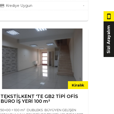
Krediye Uygun
-
Sizi Arayalım
Kiralık
TEKSTİLKENT 'TE GB2 TİPİ OFİS
BÜRO İŞ YERİ 100 m²
50+00 = 100 m² DUBLEKS BÜYÜYEN GELİŞEN