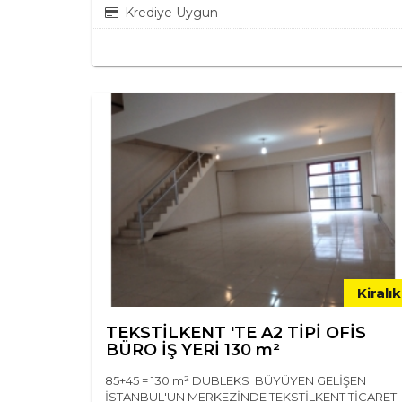
Krediye Uygun
-
Kiralık
TEKSTİLKENT 'TE A2 TİPİ OFİS
BÜRO İŞ YERİ 130 m²
85+45 = 130 m² DUBLEKS BÜYÜYEN GELİŞEN
İSTANBUL'UN MERKEZİNDE TEKSTİLKENT TİCARET