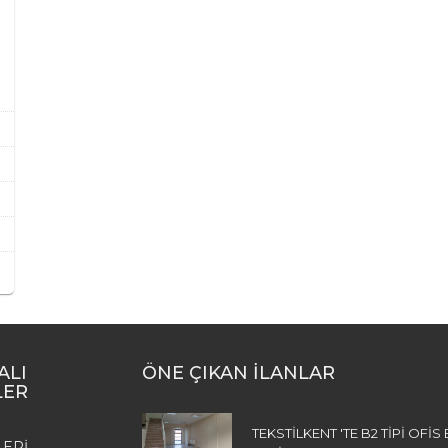
ALI
ÖNE ÇIKAN İLANLAR
LER
TEKSTİLKENT 'TE B2 TİPİ OFİS
LERI