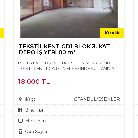
Kiralık
TEKSTİLKENT GD1 BLOK 3. KAT
DEPO İŞ YERİ 80 m²
BÜYÜYEN GELİŞEN İSTANBUL'UN MERKEZİNDE
TEKSTİLKENT TİCARET MERKEZİNDE KULLANIMA
HAZIR MAĞAZA SHOWROOM OFİS, BÜRO, DE...
18.000 TL
İl/İlçe
İSTANBUL/ESENLER
Bina Tipi
-
Metrekare
-
Oda Sayısı
-