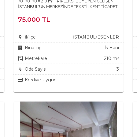
70+70+70 = 210 m² TRİPLEKS BÜYÜYEN GELİŞEN
İSTANBUL'UN MERKEZİNDE TEKSTİLKENT TİCARET
MERKEZİNDE KULLANIMA H...
75.000 TL
İl/İlçe
İSTANBUL/ESENLER
Bina Tipi
İş Hanı
Metrekare
210 m²
Oda Sayısı
3
Krediye Uygun
-