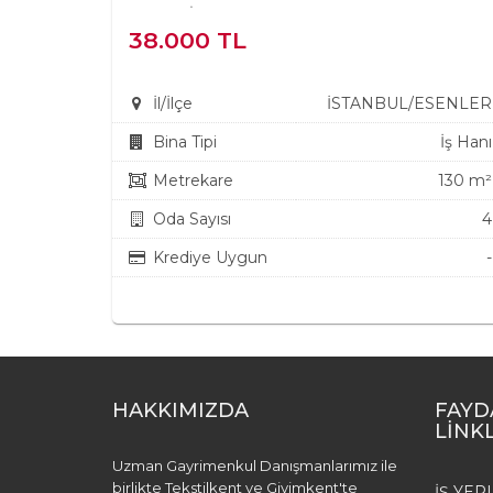
MERKEZİNDE KULLANIMA HAZIR...
38.000 TL
İl/İlçe
İSTANBUL/ESENLER
Bina Tipi
İş Hanı
Metrekare
130 m²
Oda Sayısı
4
Krediye Uygun
-
HAKKIMIZDA
FAYD
LİNK
Uzman Gayrimenkul Danışmanlarımız ile
birlikte Tekstilkent ve Giyimkent'te
İŞ YER