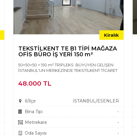
Kiralık
TEKSTİLKENT TE B1 TİPİ MAĞAZA
OFİS BÜRO İŞ YERİ 150 m²
50+50+50 = 150 m² TRİPLEKS BÜYÜYEN GELİŞEN
İSTANBUL'UN MERKEZİNDE TEKSTİLKENT TİCARET
MERKEZİNDE KULLANIMA H...
48.000 TL
İl/İlçe
İSTANBUL/ESENLER
Bina Tipi
-
Metrekare
-
Oda Sayısı
-