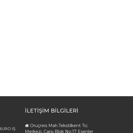
İLETİŞİM BİLGİLERİ
Oruçreis Mah.Tekstilkent Tic.
 BÜRO İŞ
Merkezi, Çarşı Blok No:17 Esenler