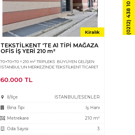
(0212) 438 10 20
Kiralık
TEKSTİLKENT 'TE A1 TİPİ MAĞAZA
OFİS İŞ YERİ 210 m²
70+70+70 = 210 m² TRİPLEKS BÜYÜYEN GELİŞEN
İSTANBUL'UN MERKEZİNDE TEKSTİLKENT TİCARET
MERKEZİNDE KULLANIMA H...
60.000 TL
İl/İlçe
İSTANBUL/ESENLER
Bina Tipi
İş Hanı
Metrekare
210 m²
Oda Sayısı
3