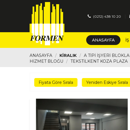
|
(0212) 438 10 20
ANASAYFA
İ
ANASAYFA
KIRALIK
A TİPİ İŞYERİ BLOKLA
HİZMET BLOĞU
TEKSTİLKENT KOZA PLAZA
Fiyata Göre Sırala