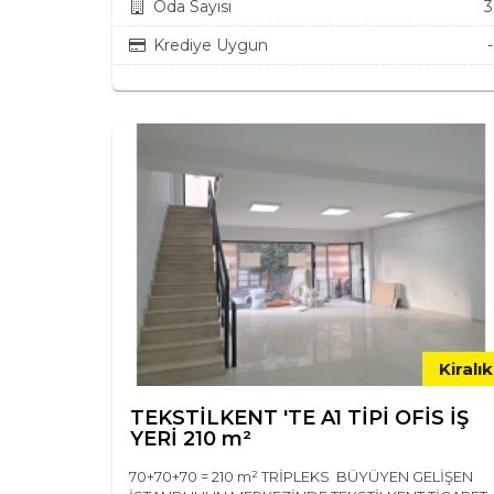
Oda Sayısı
3
Krediye Uygun
-
Kiralık
TEKSTİLKENT 'TE A1 TİPİ OFİS İŞ
YERİ 210 m²
70+70+70 = 210 m² TRİPLEKS BÜYÜYEN GELİŞEN