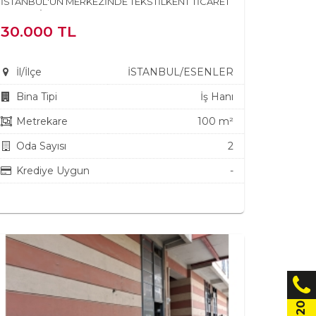
İSTANBUL'UN MERKEZİNDE TEKSTİLKENT TİCARET
MERKEZİNDE KULLANIMA...
30.000 TL
İl/İlçe
İSTANBUL/ESENLER
Bina Tipi
İş Hanı
Metrekare
100 m²
Oda Sayısı
2
Krediye Uygun
-