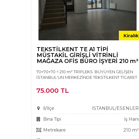
Kiralık
TEKSTİLKENT TE A1 TİPİ
MÜSTAKİL GİRİŞLİ VİTRİNLİ
MAĞAZA OFİS BÜRO İŞYERİ 210 m²
70+70+70 = 210 m² TRİPLEKS BÜYÜYEN GELİŞEN
İSTANBUL'UN MERKEZİNDE TEKSTİLKENT TİCARET
MERKEZİNDE KULLANIM...
75.000 TL
İl/İlçe
İSTANBUL/ESENLER
Bina Tipi
İş Hanı
Metrekare
210 m²