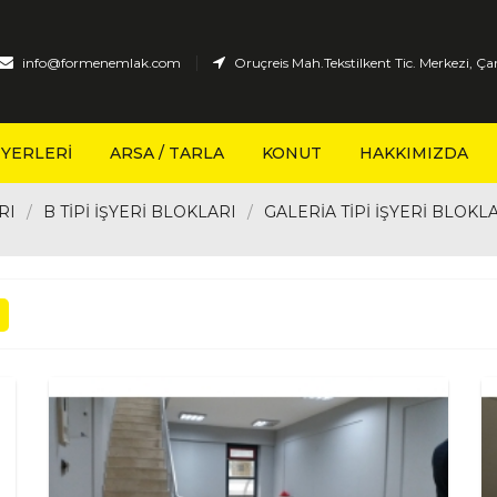
|
info@formenemlak.com
Oruçreis Mah.Tekstilkent Tic. Merkezi, Çar
Ş YERLERI
ARSA / TARLA
KONUT
HAKKIMIZDA
RI
B TİPİ İŞYERİ BLOKLARI
GALERİA TİPİ İŞYERİ BLOKL