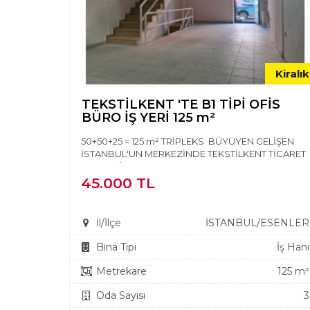
Kiralık
TEKSTİLKENT 'TE B1 TİPİ OFİS
BÜRO İŞ YERİ 125 m²
50+50+25 = 125 m² TRİPLEKS BÜYÜYEN GELİŞEN
İSTANBUL'UN MERKEZİNDE TEKSTİLKENT TİCARET
MERKEZİNDE KULLANIMA H...
45.000 TL
İl/İlçe
İSTANBUL/ESENLER
Bina Tipi
İş Hanı
Metrekare
125 m²
Oda Sayısı
3