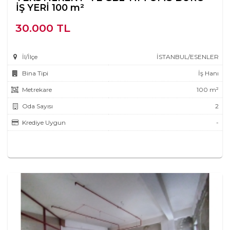
İŞ YERİ 100 m²
30.000 TL
İl/İlçe
İSTANBUL/ESENLER
Bina Tipi
İş Hanı
Metrekare
100 m²
Oda Sayısı
2
Krediye Uygun
-