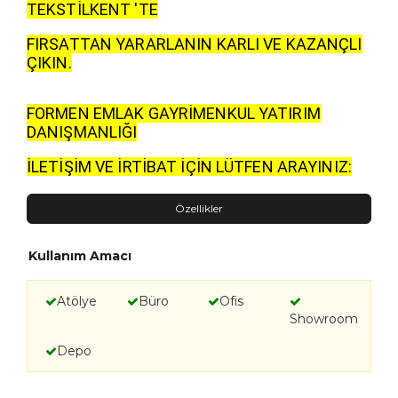
TEKSTİLKENT 'TE
FIRSATTAN YARARLANIN KARLI VE KAZANÇLI
ÇIKIN.
FORMEN EMLAK GAYRİMENKUL YATIRIM
DANIŞMANLIĞI
İLETİŞİM VE İRTİBAT İÇİN LÜTFEN ARAYINIZ:
Özellikler
Kullanım Amacı
Atölye
Büro
Ofis
Showroom
Depo