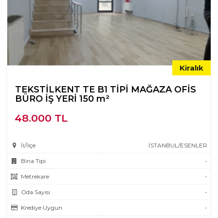
Kiralık
TEKSTİLKENT TE B1 TİPİ MAĞAZA OFİS
BÜRO İŞ YERİ 150 m²
48.000 TL
İl/İlçe
İSTANBUL/ESENLER
Bina Tipi
-
Metrekare
-
Oda Sayısı
-
Krediye Uygun
-