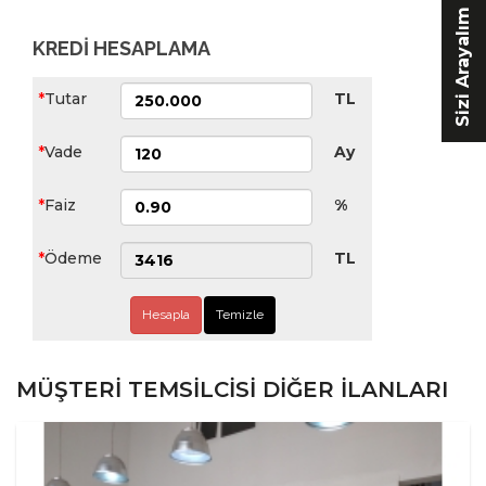
Sizi Arayalım
KREDİ HESAPLAMA
Tutar
TL
Vade
Ay
Faiz
%
Ödeme
TL
Hesapla
Temizle
MÜŞTERI TEMSILCISI DIĞER İLANLARI