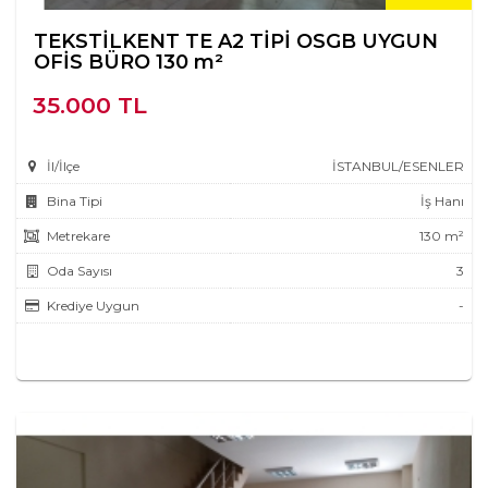
TEKSTİLKENT TE A2 TİPİ OSGB UYGUN
OFİS BÜRO 130 m²
35.000 TL
İl/İlçe
İSTANBUL/ESENLER
Bina Tipi
İş Hanı
Metrekare
130 m²
Oda Sayısı
3
Krediye Uygun
-