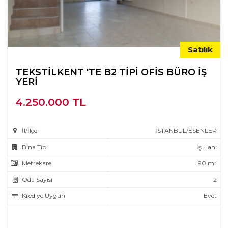
Satılık
TEKSTİLKENT 'TE B2 TİPİ OFİS BÜRO İŞ
YERİ
4.250.000 TL
İl/İlçe
İSTANBUL/ESENLER
Bina Tipi
İş Hanı
Metrekare
90 m²
Oda Sayısı
2
Krediye Uygun
Evet