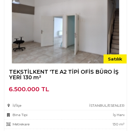
Satılık
TEKSTİLKENT 'TE A2 TİPİ OFİS BÜRO İŞ
YERİ 130 m²
6.500.000 TL
İl/İlçe
İSTANBUL/ESENLER
Bina Tipi
İş Hanı
Metrekare
130 m²