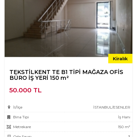
Kiralık
TEKSTİLKENT TE B1 TİPİ MAĞAZA OFİS
BÜRO İŞ YERİ 150 m²
50.000 TL
İl/İlçe
İSTANBUL/ESENLER
Bina Tipi
İş Hanı
Metrekare
150 m²
Oda Sayısı
3