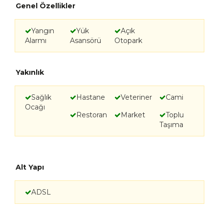
Genel Özellikler
Yangın
Yük
Açık
Alarmı
Asansörü
Otopark
Yakınlık
Sağlık
Hastane
Veteriner
Cami
Ocağı
Restoran
Market
Toplu
Taşıma
Alt Yapı
ADSL