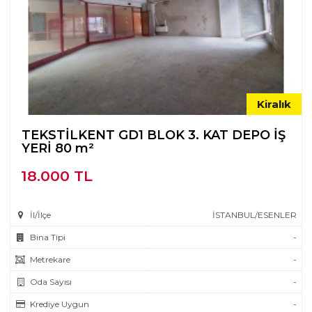
Kiralık
TEKSTİLKENT GD1 BLOK 3. KAT DEPO İŞ
YERİ 80 m²
18.000 TL
İl/İlçe
İSTANBUL/ESENLER
Bina Tipi
-
Metrekare
-
Oda Sayısı
-
Krediye Uygun
-