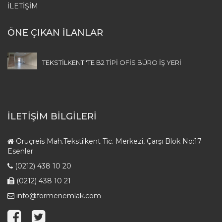
İLETIŞIM
ÖNE ÇIKAN İLANLAR
TEKSTİLKENT 'TE B2 TİPİ OFİS BÜRO İŞ YERİ
İLETİŞİM BİLGİLERİ
Oruçreis Mah.Tekstilkent Tic. Merkezi, Çarşı Blok No:17
Esenler
(0212) 438 10 20
(0212) 438 10 21
info@formenemlak.com