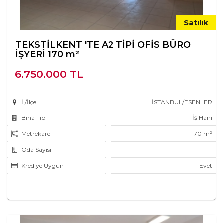
Satılık
TEKSTİLKENT 'TE A2 TİPİ OFİS BÜRO
İŞYERİ 170 m²
6.750.000 TL
İl/İlçe
İSTANBUL/ESENLER
Bina Tipi
İş Hanı
Metrekare
170 m²
Oda Sayısı
-
Krediye Uygun
Evet