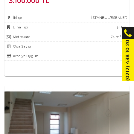
3.100.000 TL
İl/İlçe
İSTANBUL/ESENLER
Bina Tipi
İş Hanı
Metrekare
74 m² m²
(0212) 438 10 20
Oda Sayısı
2
Krediye Uygun
Evet