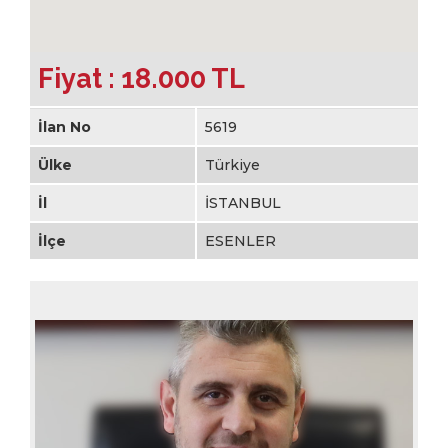
Fiyat : 18.000 TL
İlan No
5619
Ülke
Türkiye
İl
İSTANBUL
İlçe
ESENLER
MÜŞTERİ TEMSİLCİSİ