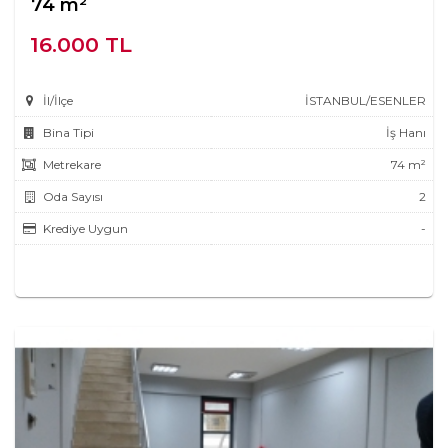
74 m²
16.000 TL
İl/İlçe
İSTANBUL/ESENLER
Bina Tipi
İş Hanı
Metrekare
74 m²
Oda Sayısı
2
Krediye Uygun
-