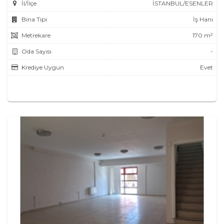
İl/İlçe
İSTANBUL/ESENLER
Bina Tipi
İş Hanı
Metrekare
170 m²
Oda Sayısı
-
Krediye Uygun
Evet