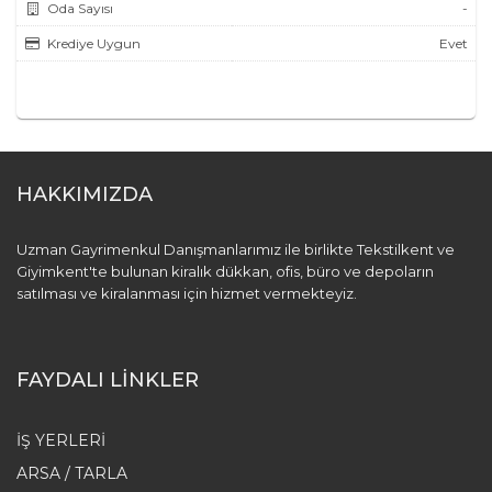
Oda Sayısı
-
Krediye Uygun
Evet
HAKKIMIZDA
Uzman Gayrimenkul Danışmanlarımız ile birlikte Tekstilkent ve
Giyimkent'te bulunan kiralık dükkan, ofis, büro ve depoların
satılması ve kiralanması için hizmet vermekteyiz.
FAYDALI LİNKLER
İŞ YERLERI
ARSA / TARLA