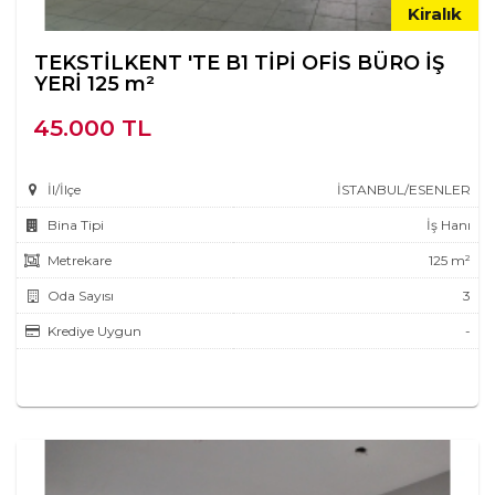
Kiralık
TEKSTİLKENT 'TE B1 TİPİ OFİS BÜRO İŞ
YERİ 125 m²
45.000 TL
İl/İlçe
İSTANBUL/ESENLER
Bina Tipi
İş Hanı
Metrekare
125 m²
Oda Sayısı
3
Krediye Uygun
-