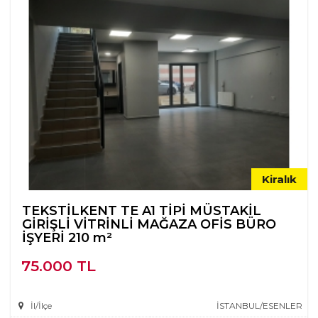
Kiralık
TEKSTİLKENT TE A1 TİPİ MÜSTAKİL
GİRİŞLİ VİTRİNLİ MAĞAZA OFİS BÜRO
İŞYERİ 210 m²
75.000 TL
İl/İlçe
İSTANBUL/ESENLER