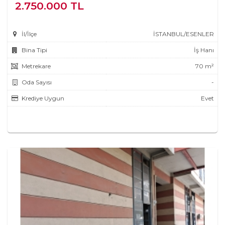
2.750.000 TL
İl/İlçe
İSTANBUL/ESENLER
Bina Tipi
İş Hanı
Metrekare
70 m²
Oda Sayısı
-
Krediye Uygun
Evet