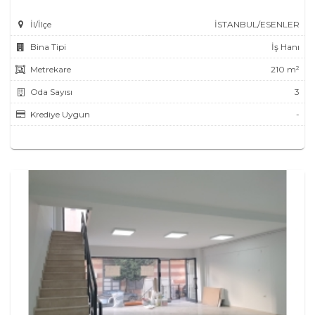
İl/İlçe
İSTANBUL/ESENLER
Bina Tipi
İş Hanı
Metrekare
210 m²
Oda Sayısı
3
Krediye Uygun
-