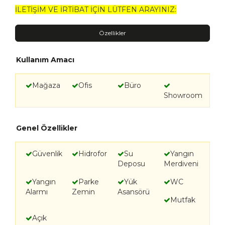
İLETİŞİM VE İRTİBAT İÇİN LÜTFEN ARAYINIZ:
Özellikler
Kullanım Amacı
Mağaza
Ofis
Büro
Showroom
Genel Özellikler
Güvenlik
Hidrofor
Su
Yangın
Deposu
Merdiveni
Yangın
Parke
Yük
WC
Alarmı
Zemin
Asansörü
Mutfak
Açık