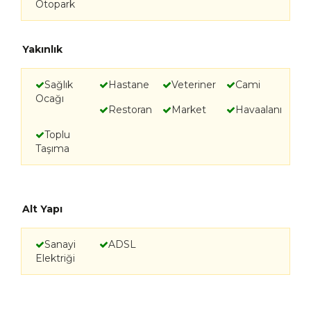
Otopark
Yakınlık
Sağlık
Hastane
Veteriner
Cami
Ocağı
Restoran
Market
Havaalanı
Toplu
Taşıma
Alt Yapı
Sanayi
ADSL
Elektriği