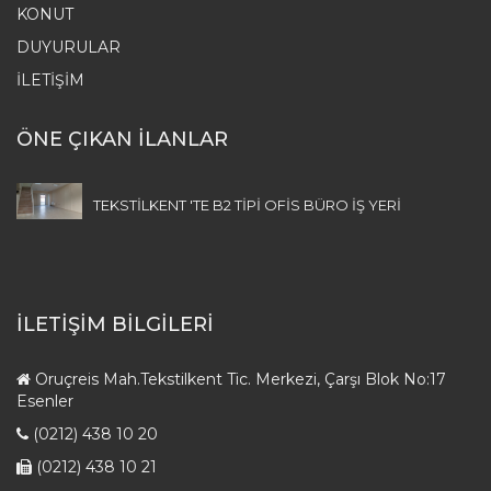
KONUT
DUYURULAR
İLETIŞIM
ÖNE ÇIKAN İLANLAR
TEKSTİLKENT 'TE B2 TİPİ OFİS BÜRO İŞ YERİ
İLETİŞİM BİLGİLERİ
Oruçreis Mah.Tekstilkent Tic. Merkezi, Çarşı Blok No:17
Esenler
(0212) 438 10 20
(0212) 438 10 21