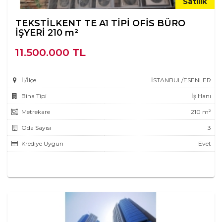
Satılık
TEKSTİLKENT TE A1 TİPİ OFİS BÜRO
İŞYERİ 210 m²
11.500.000 TL
İl/İlçe
İSTANBUL/ESENLER
Bina Tipi
İş Hanı
Metrekare
210 m²
Oda Sayısı
3
Krediye Uygun
Evet