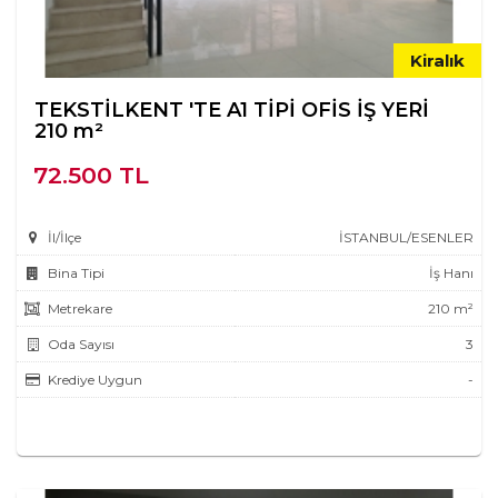
Kiralık
TEKSTİLKENT 'TE A1 TİPİ OFİS İŞ YERİ
210 m²
72.500 TL
İl/İlçe
İSTANBUL/ESENLER
Bina Tipi
İş Hanı
Metrekare
210 m²
Oda Sayısı
3
Krediye Uygun
-