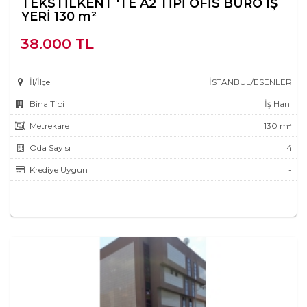
TEKSTİLKENT 'TE A2 TİPİ OFİS BÜRO İŞ
YERİ 130 m²
38.000 TL
İl/İlçe
İSTANBUL/ESENLER
Bina Tipi
İş Hanı
Metrekare
130 m²
Oda Sayısı
4
Krediye Uygun
-