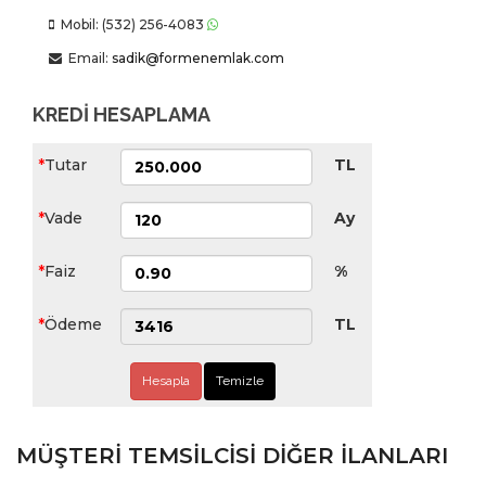
Mobil: (532) 256-4083
Email:
sadi̇k@formenemlak.com
KREDİ HESAPLAMA
Tutar
TL
Vade
Ay
Faiz
%
Ödeme
TL
Hesapla
Temizle
MÜŞTERI TEMSILCISI DIĞER İLANLARI