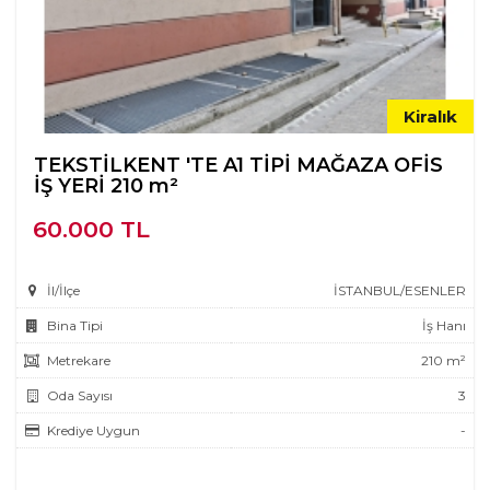
Kiralık
TEKSTİLKENT 'TE A1 TİPİ MAĞAZA OFİS
İŞ YERİ 210 m²
60.000 TL
İl/İlçe
İSTANBUL/ESENLER
Bina Tipi
İş Hanı
Metrekare
210 m²
Oda Sayısı
3
Krediye Uygun
-