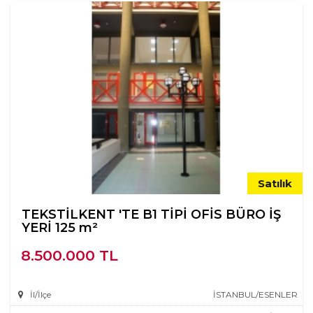
Satılık
TEKSTİLKENT 'TE B1 TİPİ OFİS BÜRO İŞ
YERİ 125 m²
8.500.000 TL
İl/İlçe
İSTANBUL/ESENLER