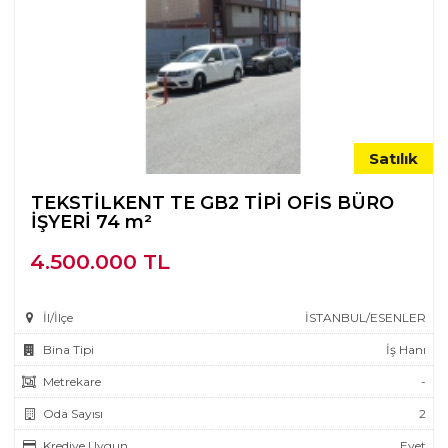
Satılık
TEKSTİLKENT TE GB2 TİPİ OFİS BÜRO
İŞYERİ 74 m²
4.500.000 TL
İl/İlçe
İSTANBUL/ESENLER
Bina Tipi
İş Hanı
Metrekare
-
Oda Sayısı
2
Krediye Uygun
Evet