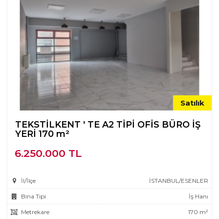
Satılık
TEKSTİLKENT ' TE A2 TİPİ OFİS BÜRO İŞ
YERİ 170 m²
6.250.000 TL
İl/İlçe
İSTANBUL/ESENLER
Bina Tipi
İş Hanı
Metrekare
170 m²