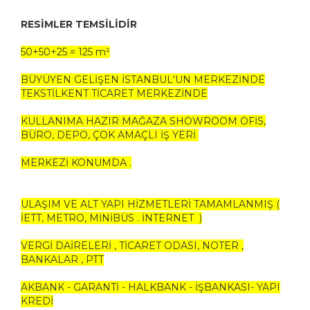
RESİMLER TEMSİLİDİR
50+50+25 = 125 m²
BÜYÜYEN GELİŞEN İSTANBUL'UN MERKEZİNDE
TEKSTİLKENT TİCARET MERKEZİNDE
KULLANIMA HAZIR MAĞAZA SHOWROOM OFİS,
BÜRO, DEPO, ÇOK AMAÇLI İŞ YERİ
MERKEZİ KONUMDA .
ULAŞIM VE ALT YAPI HİZMETLERİ TAMAMLANMIŞ (
İETT, METRO, MİNİBÜS . İNTERNET )
VERGİ DAİRELERİ , TİCARET ODASI, NOTER ,
BANKALAR , PTT
AKBANK - GARANTİ - HALKBANK - İŞBANKASI- YAPI
KREDİ